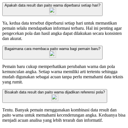
Apakah data result dan paito warna diperbarui setiap hari?
Ya, kedua data tersebut diperbarui setiap hari untuk memastikan
pemain selalu mendapatkan informasi terbaru. Hal ini penting agar
pengecekan pola dan hasil angka dapat dilakukan secara konsisten
dan akurat.
Bagaimana cara membaca paito warna bagi pemain baru?
Pemain baru cukup memperhatikan perubahan warna dan pola
kemunculan angka. Setiap warna memiliki arti tertentu sehingga
mudah digunakan sebagai acuan tanpa perlu memahami data teknis
yang rumit.
Bisakah data result dan paito warna dijadikan referensi pola?
Tentu. Banyak pemain menggunakan kombinasi data result dan
paito warna untuk memahami kecenderungan angka. Keduanya bisa
menjadi acuan analisa yang lebih terarah dan informatif.