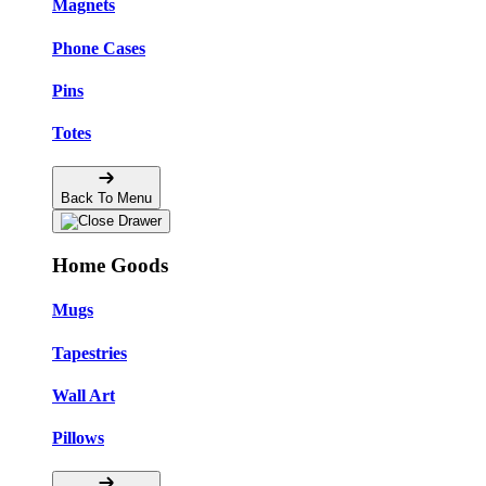
Magnets
Phone Cases
Pins
Totes
Back To Menu
Home Goods
Mugs
Tapestries
Wall Art
Pillows