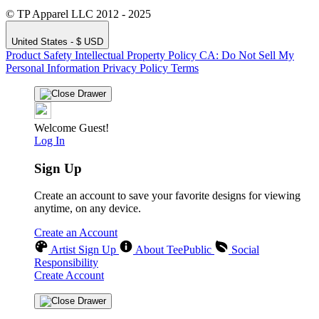
© TP Apparel LLC 2012 - 2025
United States - $ USD
Product Safety
Intellectual Property Policy
CA: Do Not Sell My
Personal Information
Privacy Policy
Terms
Welcome Guest!
Log In
Sign Up
Create an account to save your favorite designs for viewing
anytime, on any device.
Create an Account
Artist Sign Up
About TeePublic
Social
Responsibility
Create Account