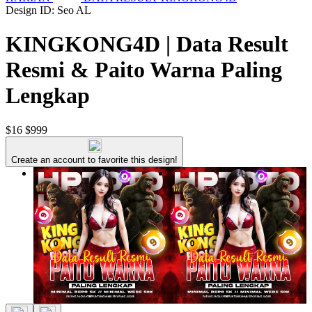
Design ID: Seo AL
KINGKONG4D | Data Result
Resmi & Paito Warna Paling
Lengkap
$16
$999
Create an account to favorite this design!