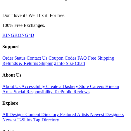
Don't love it? We'll fix it. For free.
100% Free Exchanges.
KINGKONG4D
Support
Order Status
Contact Us
Coupon Codes
FAQ
Free Shipping
Refunds & Returns
Shipping Info
Size Chart
About Us
About Us
Accessibility
Create a Dashery Store
Careers
Hire an
Artist
Social Responsibility
TeePublic Reviews
Explore
All Designs
Content Directory
Featured Artists
Newest Designers
Newest T-Shirts
Tag Directory